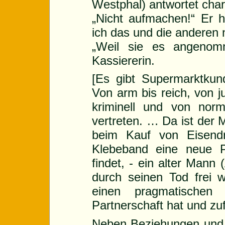
Westphal) antwortet cha
„Nicht aufmachen!“ Er 
ich das und die anderen 
„Weil sie es angenomm
Kassiererin.
[Es gibt Supermarktkund
Von arm bis reich, von ju
kriminell und von norma
vertreten. … Da ist der 
beim Kauf von Eisendr
Klebeband eine neue P
findet, - ein alter Mann 
durch seinen Tod frei w
einen pragmatischen
Partnerschaft hat und zuf
Neben Beziehungen und 