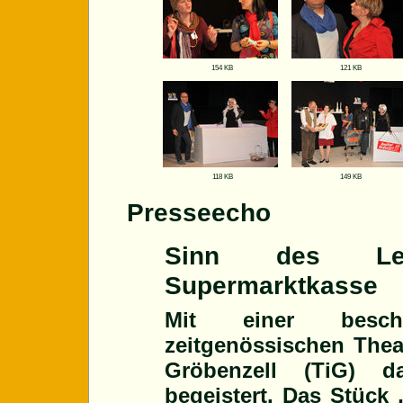
154 KB
121 KB
118 KB
149 KB
Presseecho
Sinn des L
Supermarktkasse
Mit einer beschw
zeitgenössischen Thea
Gröbenzell (TiG) d
begeistert. Das Stück 