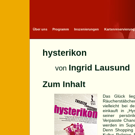
Über uns
Programm
Inszenierungen
Kartenreservierung
hysterikon
Ingrid Lausund
von
Zum Inhalt
Das Glück lie
Räucherstäbch
vielleicht bei
einkauft in „Hy
seiner persönl
Verpasste Chanc
werden im Supe
Denn Shopping g
Kultur, Religion,