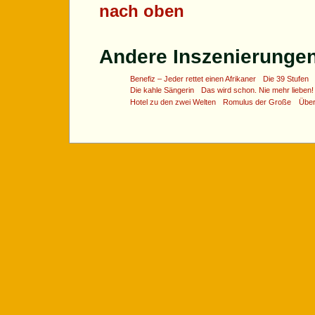
nach oben
Andere Inszenierungen 
Benefiz – Jeder rettet einen Afrikaner
Die 39 Stufen
Die kahle Sängerin
Das wird schon. Nie mehr lieben!
Hotel zu den zwei Welten
Romulus der Große
Übe