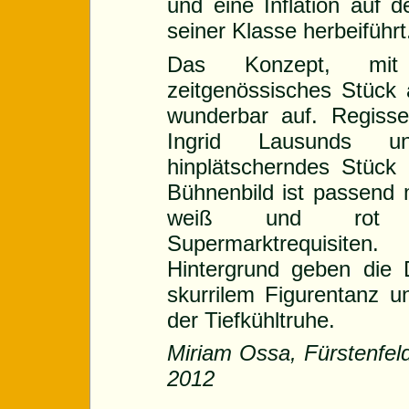
und eine Inflation auf 
seiner Klasse herbeiführt
Das Konzept, mit L
zeitgenössisches Stück 
wunderbar auf. Regiss
Ingrid Lausunds un
hinplätscherndes Stück
Bühnenbild ist passend m
weiß und rot ge
Supermarktrequisite
Hintergrund geben die D
skurrilem Figurentanz u
der Tiefkühltruhe.
Miriam Ossa, Fürstenfeld
2012