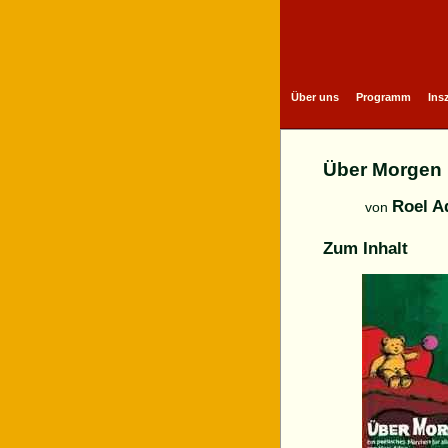
Über uns
Programm
Ins
Über Morgen
Roel 
von
Zum Inhalt