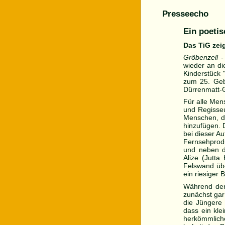
Presseecho
Ein poeti
Das TiG zei
Gröbenzell 
wieder an d
Kinderstück 
zum 25. Geb
Dürrenmatt-
Für alle Men
und Regisse
Menschen, di
hinzufügen. 
bei dieser Au
Fernsehprodu
und neben de
Alize (Jutt
Felswand übe
ein riesiger
Während der 
zunächst gar 
die Jüngere 
dass ein kle
herkömmlich