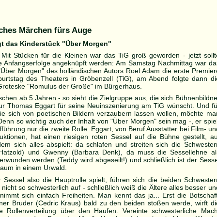
sches Märchen fürs Auge
gt das Kinderstück "Über Morgen"
-
Mit Stücken für die Kleinen war das TiG groß geworden - jetzt sollt
ie Anfangserfolge angeknüpft werden: Am Samstag Nachmittag war da
"Über Morgen" des holländischen Autors Roel Adam die erste Premier
urtstag des Theaters in Gröbenzell (TiG), am Abend folgte dann di
Groteske "Romulus der Große" im Bürgerhaus.
schen ab 5 Jahren - so sieht die Zielgruppe aus, die sich Bühnenbildne
ur Thomas Eggart für seine Neuinszenierung am TiG wünscht. Und fü
e sich von poetischen Bildern verzaubern lassen wollen, möchte ma
Denn so wichtig auch der Inhalt von "Über Morgen" sein mag -, er spiel
fführung nur die zweite Rolle. Eggart, von Beruf Ausstatter bei Film- un
ktionen, hat einen riesigen roten Sessel auf die Bühne gestellt, au
m sich alles abspielt: da schlafen und streiten sich die Schwester
a Hatzold) und Gwenny (Barbara Denk), da muss die Sessellehne al
rwunden werden (Teddy wird abgeseilt!) und schließlich ist der Sesse
 Baum in einem Urwald.
Sessel also die Hauptrolle spielt, führen sich die beiden Schwester
nicht so schwesterlich auf - schließlich weiß die Ältere alles besser un
nimmt sich einfach Freiheiten. Man kennt das ja... Erst die Botschaft
iner Bruder (Cedric Kraus) bald zu den beiden stoßen werde, wirft di
e Rollenverteilung über den Haufen: Vereinte schwesterliche Mach