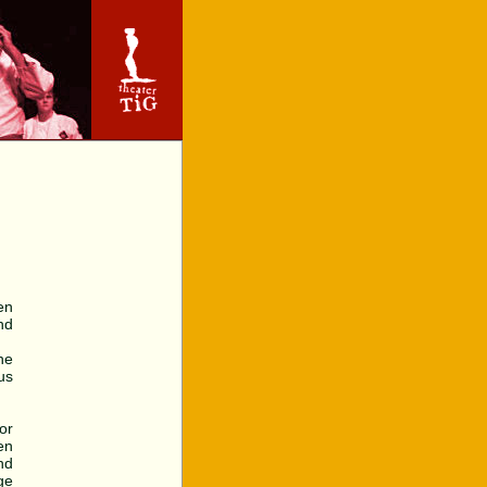
en
nd
ne
us
or
en
nd
ge