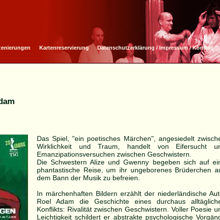
zenierungen
Kartenreservierung
Datenschutzerklärung / Impressum / Kontakt
Adam
Das Spiel, "ein poetisches Märchen", angesiedelt zwisch
Wirklichkeit und Traum, handelt von Eifersucht u
Emanzipationsversuchen zwischen Geschwistern.
Die Schwestern Alize und Gwenny begeben sich auf ei
phantastische Reise, um ihr ungeborenes Brüderchen a
dem Bann der Musik zu befreien.
In märchenhaften Bildern erzählt der niederländische Aut
Roel Adam die Geschichte eines durchaus alltäglich
Konflikts: Rivalität zwischen Geschwistern. Voller Poesie u
Leichtigkeit schildert er abstrakte psychologische Vorgän