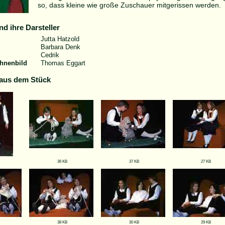
so, dass kleine wie große Zuschauer mitgerissen werden.
nd ihre Darsteller
Jutta Hatzold
Barbara Denk
Cedrik
hnenbild
Thomas Eggart
aus dem Stück
36 KB
37 KB
27 KB
38 KB
30 KB
29 KB