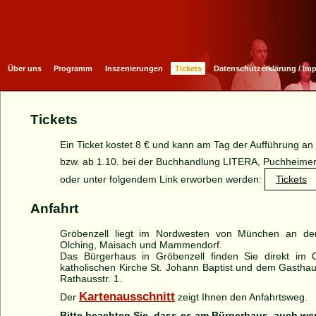
Über uns
Programm
Inszenierungen
Tickets
Datenschutzerklärung / Im
Tickets
Ein Ticket kostet 8 € und kann am Tag der Aufführung an
bzw. ab 1.10. bei der Buchhandlung LITERA, Puchheimer 
oder unter folgendem Link erworben werden:
Tickets
Anfahrt
Gröbenzell liegt im Nordwesten von München an der
Olching, Maisach und Mammendorf.
Das Bürgerhaus in Gröbenzell finden Sie direkt im 
katholischen Kirche St. Johann Baptist und dem Gasthaus
Rathausstr. 1.
Kartenausschnitt
Der
zeigt Ihnen den Anfahrtsweg.
Bitte beachten Sie, dass es am Bürgerhaus, auch we