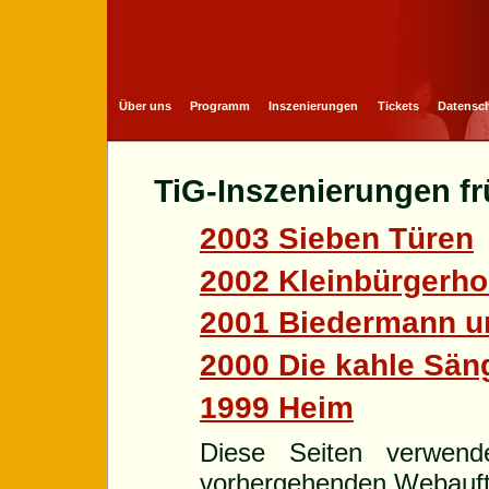
Über uns
Programm
Inszenierungen
Tickets
Datensch
TiG-Inszenierungen fr
2003 Sieben Türen
2002 Kleinbürgerho
2001 Biedermann un
2000 Die kahle Sän
1999 Heim
Diese Seiten verwend
vorhergehenden Webauftr