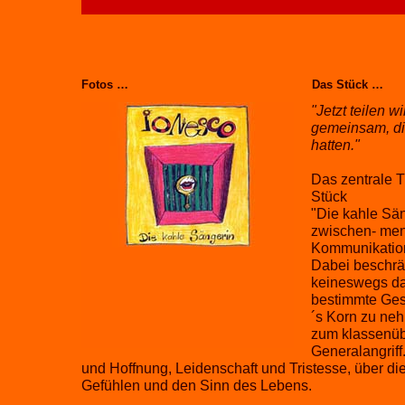
Fotos …
Das Stück …
"Jetzt teilen 
gemeinsam, die
hatten."
Das zentrale 
Stück
"Die kahle Sän
zwischen- men
Kommunikatio
Dabei beschrä
keineswegs dar
bestimmte Gese
´s Korn zu ne
zum klassenüb
Generalangriff
und Hoffnung, Leidenschaft und Tristesse, über di
Gefühlen und den Sinn des Lebens.