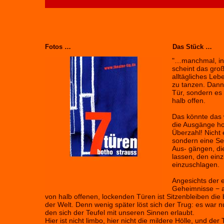
Fotos …
Das Stück …
"…manchmal, in 
scheint das gro
alltägliches Le
zu tanzen. Dann
Tür, sondern es
halb offen.
Das könnte das
die Ausgänge ho
Überzahl! Nicht 
sondern eine Ser
Aus- gängen, di
lassen, den einz
einzuschlagen.
Angesichts der 
Geheimnisse − a
von halb offenen, lockenden Türen ist Sitzenbleiben di
der Welt. Denn wenig später löst sich der Trug: es war n
den sich der Teufel mit unseren Sinnen erlaubt.
Hier ist nicht limbo, hier nicht die mildere Hölle, und der 