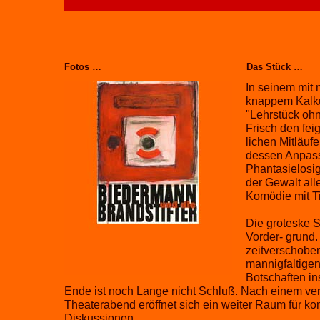
Fotos …
Das Stück …
In seinem mit
knappem Kalkü
"Lehrstück ohn
Frisch den fei
lichen Mitläuf
dessen Anpass
Phantasielosi
der Gewalt all
Komödie mit T
Die groteske S
Vorder- grund.
zeitverschoben
mannigfaltigen
Botschaften i
Ende ist noch Lange nicht Schluß. Nach einem ve
Theaterabend eröffnet sich ein weiter Raum für ko
Diskussionen.